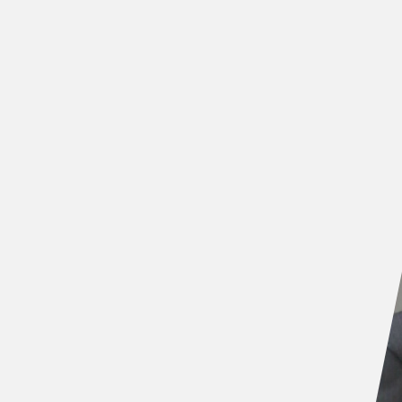
た活発な取り組みがなされています。
が、将来的に誤り耐性型汎用量子コンピュータを実
が必要です。
のに関するもののみならず、エレクトロニクス、実
同研究開発を行う必要があります。
が集まり、誤り耐性型汎用量子コンピュータ実現と
ら、ブレークスルーとなる集積化技術の実現を目指