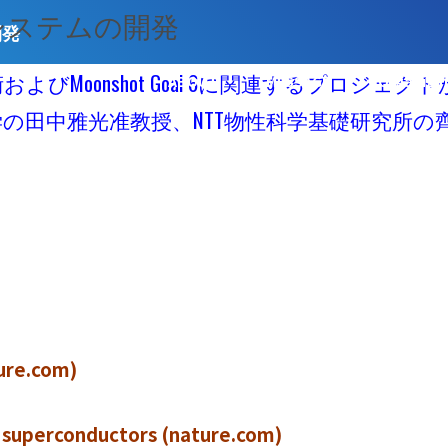
システムの開発
開発
Moonshot Goal 6に関連するプロジェ
ABOUT
MESSAGE
Organiza
の田中雅光准教授、NTT物性科学基礎研究所の
ure.com)
 superconductors (nature.com)