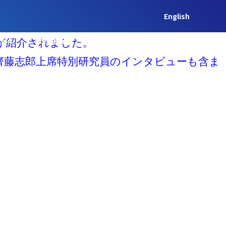
English
クトが紹介されました。
tion
Member
Contact US
Japanese
齊藤志郎上席特別研究員のインタビューも含ま