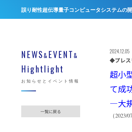
誤り耐性超伝導量子コンピュータシステムの
2024.12.05
NEWS
EVENT
&
&
◆プレ
Hightlight
超小
お知らせとイベント情報
て成
―大
一覧に戻る
（2023/0