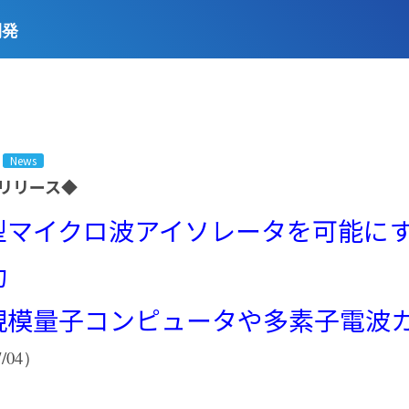
開発
News
スリリース◆
型マイクロ波アイソレータを可能に
功
規模量子コンピュータや多素子電波
7/04）