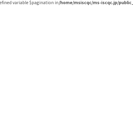
efined variable $pagination in
/home/msiscqc/ms-iscqc.jp/publi