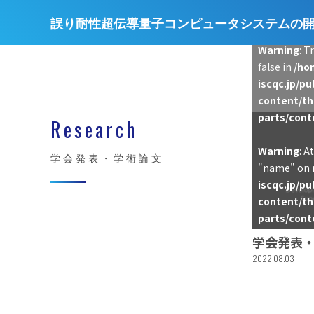
誤り耐性超伝導量子コンピュータシステムの
Warning
: T
false in
/ho
iscqc.jp/p
content/t
parts/cont
Research
Warning
: A
学会発表・学術論文
"name" on n
iscqc.jp/p
content/t
parts/cont
学会発表
2022.08.03