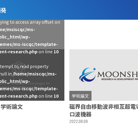
開発
rying to access array offset on
me/msiscqc/ms-
ublic_html/wp-
hemes/ms-iscqc/template-
ent-research.php
on line
10
ttempt to read property
ull in
/home/msiscqc/ms-
ublic_html/wp-
hemes/ms-iscqc/template-
ent-research.php
on line
10
学術論文
・学術論文
磁界自由移動波非相互超電
ロ波機器
2022.08.09